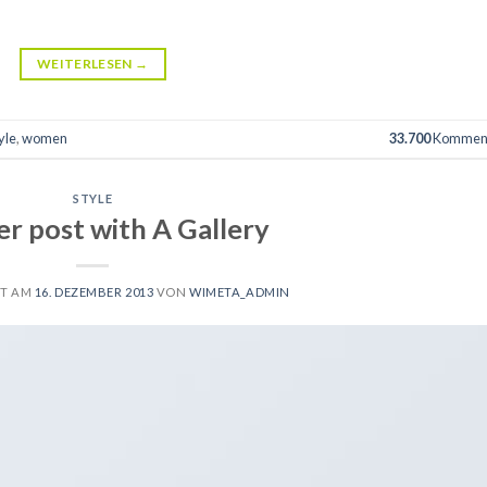
WEITERLESEN
→
yle
,
women
33.700
Kommen
STYLE
r post with A Gallery
HT AM
16. DEZEMBER 2013
VON
WIMETA_ADMIN