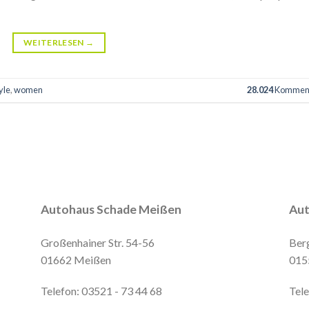
WEITERLESEN
→
yle
,
women
28.024
Kommen
Autohaus Schade Meißen
Aut
Großenhainer Str. 54-56
Ber
01662 Meißen
015
Telefon: 03521 - 73 44 68
Tel