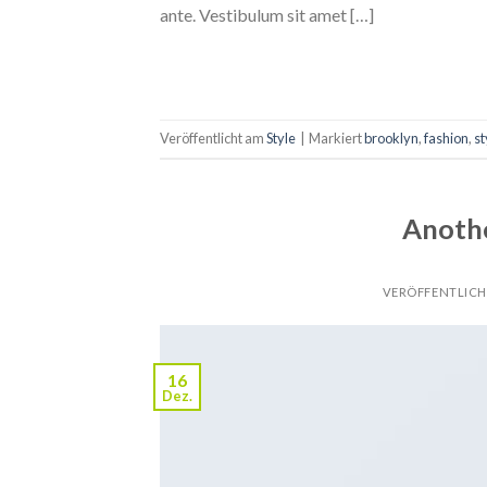
ante. Vestibulum sit amet […]
Veröffentlicht am
Style
|
Markiert
brooklyn
,
fashion
,
st
Anothe
VERÖFFENTLIC
16
Dez.