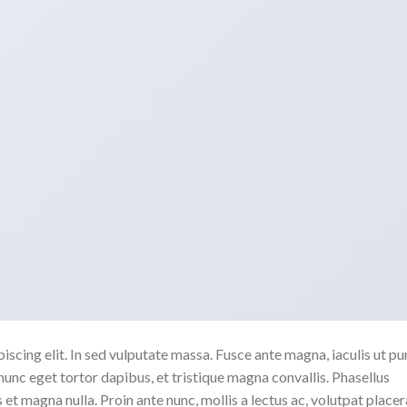
scing elit. In sed vulputate massa. Fusce ante magna, iaculis ut pu
nunc eget tortor dapibus, et tristique magna convallis. Phasellus
 et magna nulla. Proin ante nunc, mollis a lectus ac, volutpat placer