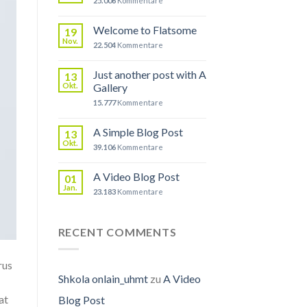
25.006
Kommentare
Welcome to Flatsome
19
Nov.
22.504
Kommentare
Just another post with A
13
Okt.
Gallery
15.777
Kommentare
A Simple Blog Post
13
Okt.
39.106
Kommentare
A Video Blog Post
01
Jan.
23.183
Kommentare
RECENT COMMENTS
rus
Shkola onlain_uhmt
zu
A Video
at
Blog Post