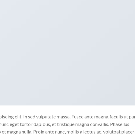
scing elit. In sed vulputate massa. Fusce ante magna, iaculis ut pu
nunc eget tortor dapibus, et tristique magna convallis. Phasellus
 et magna nulla. Proin ante nunc, mollis a lectus ac, volutpat placer