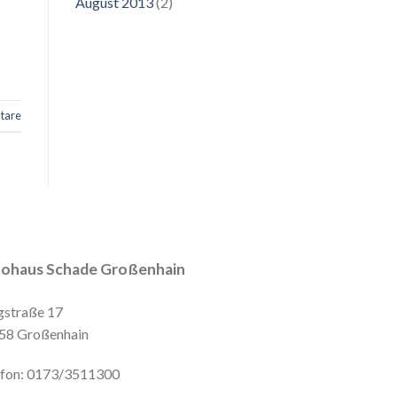
August 2013
(2)
tare
ohaus Schade Großenhain
gstraße 17
58 Großenhain
efon: 0173/3511300